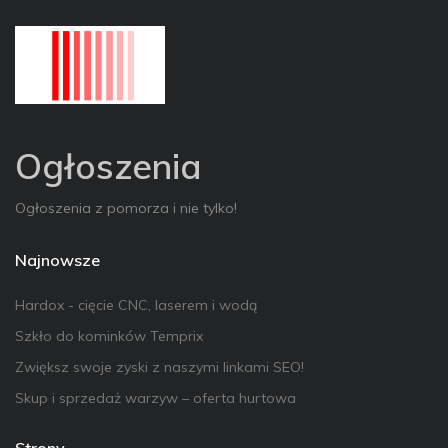
Ogłoszenia
Ogłoszenia z pomorza i nie tylko!
Najnowsze
Hardox - cięcie CNC, laserem i wodą
Szkło do kominków Temprix
Zwiększ swoje zyski z naszymi linkami SEO!
Skup i sprzedaż warzyw – oferta hurtowa