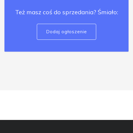
Też masz coś do sprzedania? Śmiało:
Dodaj ogłoszenie