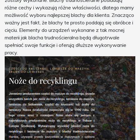
zostały wykonane. Blachy trudnościeralne posiadają
różne cechy i wykazują różne właściwości, dlatego mamy
możliwość wyboru najlepszej blachy dla klienta. Znacząco
ważny jest fakt, że blachy te prosto poddają się obróbce i
cięciu. Elementy do urządzeń wykonane z tak mocnej
materii jak blacha trudnościeralna będą długotrwale
spełniać swoje funkcje i oferują dłuższe wykonywanie
pracy.