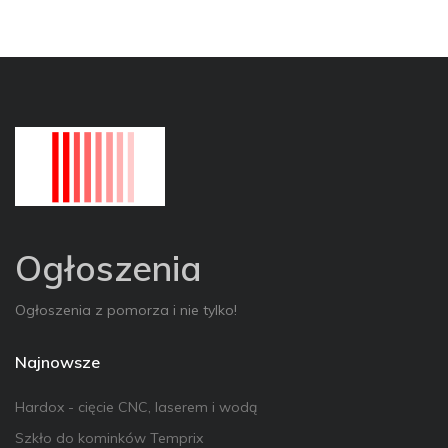
Ogłoszenia
Ogłoszenia z pomorza i nie tylko!
Najnowsze
Hardox - cięcie CNC, laserem i wodą
Szkło do kominków Temprix