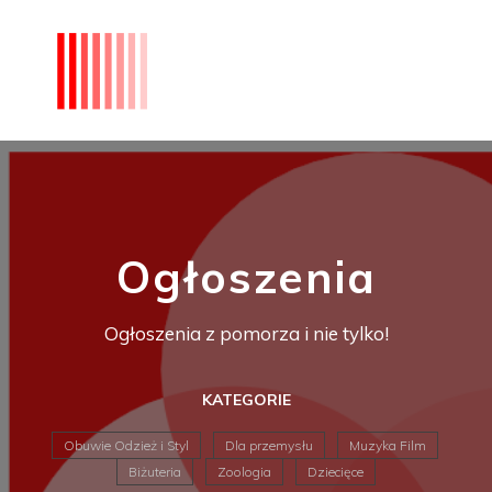
Ogłoszenia
Ogłoszenia z pomorza i nie tylko!
KATEGORIE
Obuwie Odzież i Styl
Dla przemysłu
Muzyka Film
Biżuteria
Zoologia
Dziecięce