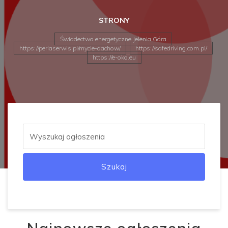
STRONY
Świadectwa energetyczne Jelenia Góra
https://perlaserwis.pl/mycie-dachow/
https://safedriving.com.pl/
https://e-oko.eu
Szukaj