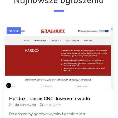
Najnowsze ogłoszenia
NOWE
Hardox - cięcie CNC, laserem i wodą
Dla przemysłu
26-07-2026
Dostarczamy gotowe wyroby i detale z stali