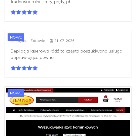
trudnościeralnej: rury, pręty, pł
NOWE
Piękno i Zdrowie
21-07-2026
Depilacja laserowa łódź to często poszukiwana usługa
poprawiająca pewno
NOWE