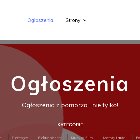
Ogłoszenia
Strony
Ogłoszenia
Ogłoszenia z pomorza i nie tylko!
KATEGORIE
ć
Dziecięce
Elektroniczne
Muzyka Film
Motory i auta
Fo