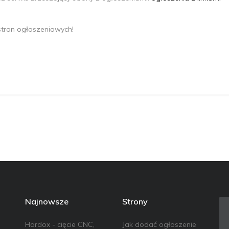
s
t
r
o
n
o
g
ł
o
s
z
e
n
i
o
w
y
c
h
!
Najnowsze
Strony
Hardox - cięcie CNC,
Jak dodać ogłoszenie