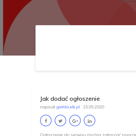
Jak dodać ogłoszenie
napisał
giełda.elk.pl
15.05.2020
O
g
ł
o
s
z
e
n
i
e
d
o
s
e
r
w
i
s
u
m
o
ż
n
a
z
g
ł
a
s
z
a
ć
p
o
p
r
z