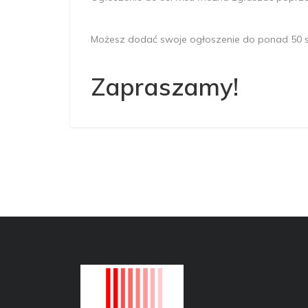
M
o
ż
e
s
z
d
o
d
a
ć
s
w
o
j
e
o
g
ł
o
s
z
e
n
i
e
d
o
p
o
n
a
d
5
0
Z
a
p
r
a
s
z
a
m
y
!