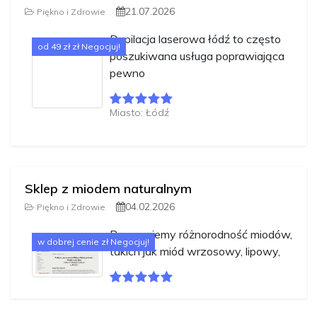
21.07.2026
Piękno i Zdrowie
Depilacja laserowa łódź to często
od 49 zł zł Negocjuj!
poszukiwana usługa poprawiająca
pewno
Miasto: Łódź
Sklep z miodem naturalnym
04.02.2026
Piękno i Zdrowie
Proponujemy różnorodność miodów,
w dobrej cenie zł Negocjuj!
takich jak miód wrzosowy, lipowy,